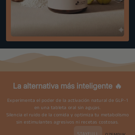
La alternativa más inteligente
🔥
Experimenta el poder de la activación natural de GLP-1
en una tableta oral sin agujas.
Silencia el ruido de la comida y optimiza tu metabolismo
sin estimulantes agresivos ni recetas costosas.
STAYFULL
OZEMPIIK