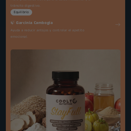
tránsito digestivo.
Equilibrio
🍃
Garcinia Cambogia
Ayuda a reducir antojos y controlar el apetito
emocional.