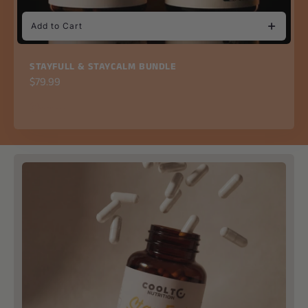
Add to Cart
STAYFULL & STAYCALM BUNDLE
Regular
$79.99
price
4685 in stock