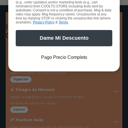
(e.g., order updates) and/or marketing texts (e.g., cart
reminders) from COOLTO.STORE including texts sent by
autodialer. Consent is not a condition of purchase. Msg & data
rates may apply. Msg frequency varies. Unsubscribe at any
time by replying STOP or clicking the unsubscribe link (where
available).
Privacy Policy
&
Terms
.
Ingredientes Respaldados Por
Ciencia
Dame Mi Descuento
Saciedad
Pago Precio Completo
🌱
Glucomanano
Fibra soluble altamente efectiva para el control del
apetito y apoyo en pérdida de peso.
Digestión
🍎
Vinagre de Manzana
Apoya la digestión y ayuda a mantener niveles
estables de azúcar en sangre.
Control
🌾
Psyllium Husk
Fibra prebiótica clave para la salud intestinal y el