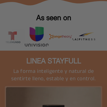
As seen on
LINEA STAYFULL
La forma inteligente y natural de
sentirte lleno, estable y en control.